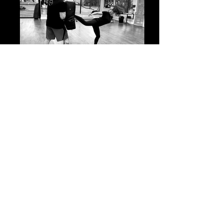
IMG_0675_edited
Trilar reverse