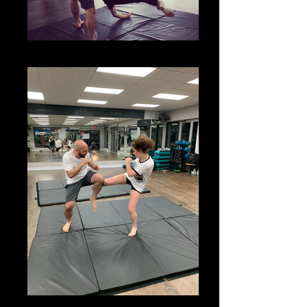
image
IMG_0599