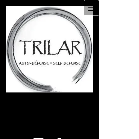
TRILAR
Arts martiaux / Auto-défense
Martial arts / self defe
nse