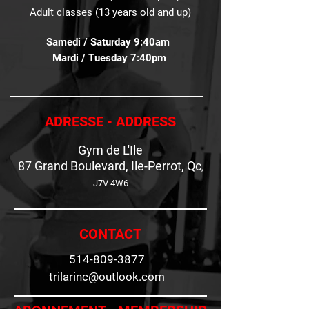
Adult classes (13 years old and up)
Samedi / Sat​urday 9:40am
Mardi / Tuesday 7:40pm
ADRESSE - ADDRESS
Gym de L'Ile
87 Grand Boulevard, Ile-Perrot, Qc
,
J7V 4W6
CONTACT
514-809-3877
trilarinc@outlook.com